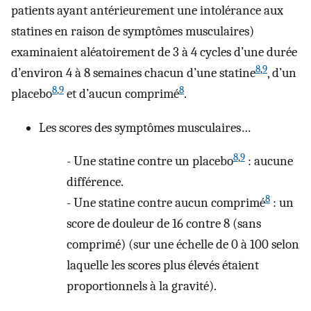
patients ayant antérieurement une intolérance aux
statines en raison de symptômes musculaires)
examinaient aléatoirement de 3 à 4 cycles d’une durée
8
,
9
d’environ 4 à 8 semaines chacun d’une statine
, d’un
8
,
9
8
placebo
et d’aucun comprimé
.
Les scores des symptômes musculaires…
8
,
9
-
Une statine contre un placebo
: aucune
différence.
8
-
Une statine contre aucun comprimé
: un
score de douleur de 16 contre 8 (sans
comprimé) (sur une échelle de 0 à 100 selon
laquelle les scores plus élevés étaient
proportionnels à la gravité).