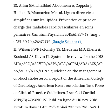
10.
Allan GM, Lindblad AJ, Comeau A, Coppola J,
Hudson B, Mannarino Met al. Lignes directrices
simplifiées sur les lipides. Prévention et prise en
charge des maladies cardiovasculaires en soins
primaires. Can Fam Physician 2015;61:857-67 (ang),
e439-50 (fr).26472792
[
Google Scholar
]
11.
Wilson PWF, Polonsky TS, Miedema MD, Khera A,
Kosinski AS, Kuvin JT.. Systematic review for the 2018
AHA/ACC/AACVPR/AAPA/ABC/ACPM/ADA/AGS/AP
hA/ASPC/NLA/PCNA guideline on the management
of blood cholesterol: a report of the American College
of Cardiology/American Heart Association Task Force
on Clinical Practice Guidelines. J Am Coll Cardiol
2019;73(24):3210-27. Publ. en ligne du 10 nov. 2018.
Erratum dans :
J Am Coll Cardiol
2019;73(24):3242.
[