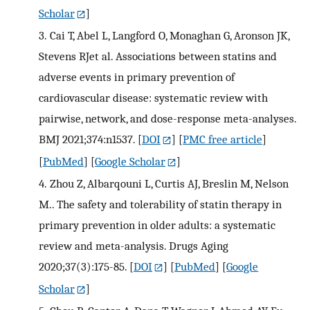
Scholar
]
3.
Cai T, Abel L, Langford O, Monaghan G, Aronson JK,
Stevens RJet al. Associations between statins and
adverse events in primary prevention of
cardiovascular disease: systematic review with
pairwise, network, and dose-response meta-analyses.
BMJ 2021;374:n1537.
[
DOI
] [
PMC free article
]
[
PubMed
] [
Google Scholar
]
4.
Zhou Z, Albarqouni L, Curtis AJ, Breslin M, Nelson
M.. The safety and tolerability of statin therapy in
primary prevention in older adults: a systematic
review and meta-analysis. Drugs Aging
2020;37(3):175-85.
[
DOI
] [
PubMed
] [
Google
Scholar
]