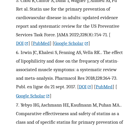
5.
Chou R, Cantor A, Dana T, Wagner J, Ahmed AY, Fu
Ret al. Statin use for the primary prevention of
cardiovascular disease in adults: updated evidence
report and systematic review for the US Preventive
Services Task Force. JAMA 2022;328(8):754-71.
[
DOI
] [
PubMed
] [
Google Scholar
]
6.
Irwin JC, Khalesi S, Fenning AS, Vella RK.. The effect
of lipophilicity and dose on the frequency of statin-
associated muscle symptoms: a systematic review
and meta-analysis. Pharmacol Res 2018;128:264-73.
Publ. en ligne du 21 sept. 2017.
[
DOI
] [
PubMed
] [
Google Scholar
]
7.
Yebyo HG, Aschmann HE, Kaufmann M, Puhan MA..
Comparative effectiveness and safety of statins as a
class and of specific statins for primary prevention of