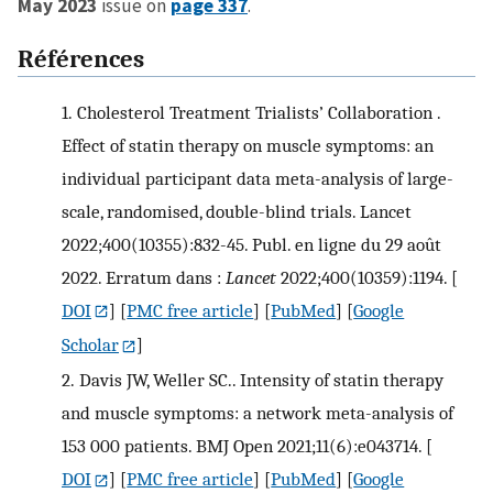
May 2023
issue on
page 337
.
Références
1.
Cholesterol Treatment Trialists’ Collaboration .
Effect of statin therapy on muscle symptoms: an
individual participant data meta-analysis of large-
scale, randomised, double-blind trials. Lancet
2022;400(10355):832-45. Publ. en ligne du 29 août
2022. Erratum dans :
Lancet
2022;400(10359):1194.
[
DOI
] [
PMC free article
] [
PubMed
] [
Google
Scholar
]
2.
Davis JW, Weller SC.. Intensity of statin therapy
and muscle symptoms: a network meta-analysis of
153 000 patients. BMJ Open 2021;11(6):e043714.
[
DOI
] [
PMC free article
] [
PubMed
] [
Google