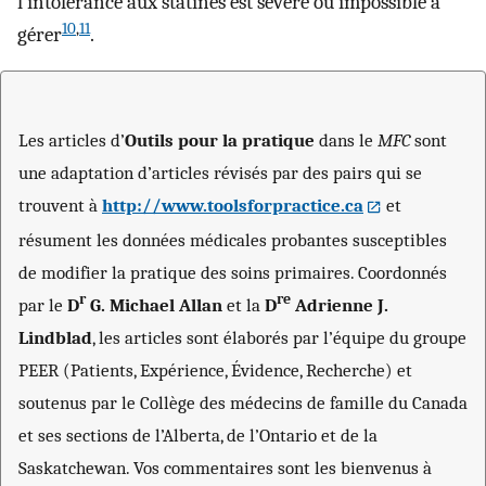
l’intolérance aux statines est sévère ou impossible à
10
,
11
gérer
.
Les articles d’
Outils pour la pratique
dans le
MFC
sont
une adaptation d’articles révisés par des pairs qui se
trouvent à
http://www.toolsforpractice.ca
et
résument les données médicales probantes susceptibles
de modifier la pratique des soins primaires. Coordonnés
r
re
par le
D
G. Michael Allan
et la
D
Adrienne J.
Lindblad
, les articles sont élaborés par l’équipe du groupe
PEER (Patients, Expérience, Évidence, Recherche) et
soutenus par le Collège des médecins de famille du Canada
et ses sections de l’Alberta, de l’Ontario et de la
Saskatchewan. Vos commentaires sont les bienvenus à