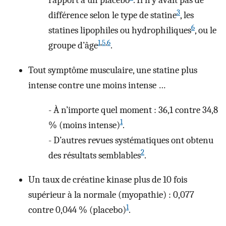
rapport à un placebo
. Il n’y avait pas de
3
différence selon le type de statine
, les
6
statines lipophiles ou hydrophiliques
, ou le
1
,
5
,
6
groupe d’âge
.
Tout symptôme musculaire, une statine plus
intense contre une moins intense …
-
À n’importe quel moment : 36,1 contre 34,8
1
% (moins intense)
.
-
D’autres revues systématiques ont obtenu
2
des résultats semblables
.
Un taux de créatine kinase plus de 10 fois
supérieur à la normale (myopathie) : 0,077
1
contre 0,044 % (placebo)
.