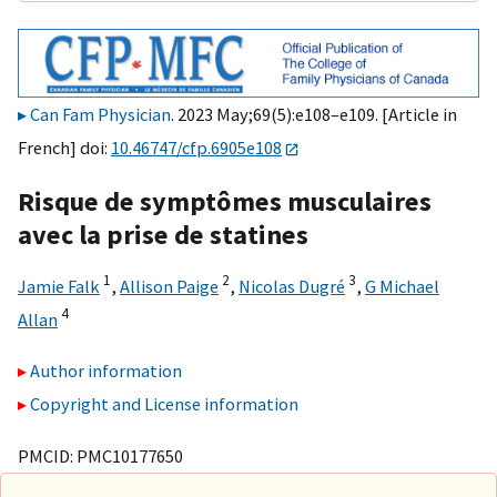
Can Fam Physician
. 2023 May;69(5):e108–e109. [Article in
French] doi:
10.46747/cfp.6905e108
Risque de symptômes musculaires
avec la prise de statines
1
2
3
Jamie Falk
,
Allison Paige
,
Nicolas Dugré
,
G Michael
4
Allan
Author information
Copyright and License information
PMCID: PMC10177650