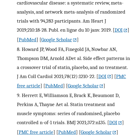
cardiovascular disease: a systematic review, meta-
analysis, and network meta-analysis of randomized
trials with 94,283 participants. Am Heart J
2019;210:18-28. Publ. en ligne du 10 janv. 2019.
[
DOI
]
[
PubMed
] [
Google Scholar
]
8.
Howard JP, Wood FA, Finegold JA, Nowbar AN,
Thompson DM, Arnold ADet al. Side effect patterns in
a crossover trial of statin, placebo, and no treatment.
J Am Coll Cardiol 2021;78(12):1210-22.
[
DOI
] [
PMC
free article
] [
PubMed
] [
Google Scholar
]
9.
Herrett E, Williamson E, Brack K, Beaumont D,
Perkins A, Thayne Aet al. Statin treatment and
muscle symptoms: series of randomised, placebo
controlled n-of-1 trials. BMJ 2021;372:n135.
[
DOI
]
[
PMC free article
] [
PubMed
] [
Google Scholar
]