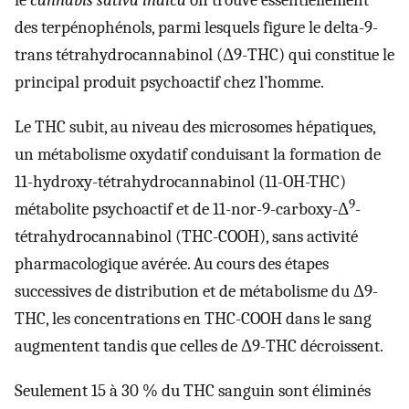
le
cannabis sativa indica
on trouve essentiellement
des terpénophénols, parmi lesquels figure le delta-9-
trans tétrahydrocannabinol (Δ9-THC) qui constitue le
principal produit psychoactif chez l’homme.
Le THC subit, au niveau des microsomes hépatiques,
un métabolisme oxydatif conduisant la formation de
11-hydroxy-tétrahydrocannabinol (11-OH-THC)
9
métabolite psychoactif et de 11-nor-9-carboxy-Δ
-
tétrahydrocannabinol (THC-COOH), sans activité
pharmacologique avérée. Au cours des étapes
successives de distribution et de métabolisme du Δ9-
THC, les concentrations en THC-COOH dans le sang
augmentent tandis que celles de Δ9-THC décroissent.
Seulement 15 à 30 % du THC sanguin sont éliminés