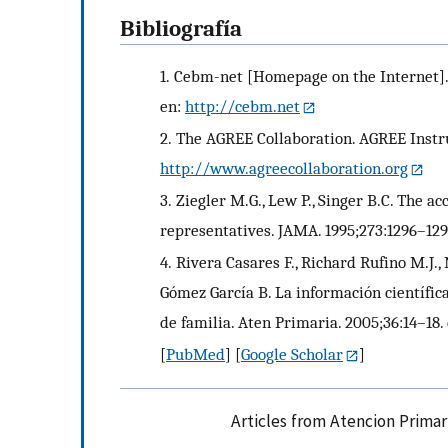
Bibliografía
1.
Cebm-net [Homepage on the Internet]. 
en:
http://cebm.net
2.
The AGREE Collaboration. AGREE Instru
http://www.agreecollaboration.org
3.
Ziegler M.G., Lew P., Singer B.C. The 
representatives. JAMA. 1995;273:1296–129
4.
Rivera Casares F., Richard Rufino M.J.,
Gómez García B. La información científic
de familia. Aten Primaria. 2005;36:14–18. 
[
PubMed
] [
Google Scholar
]
Articles from Atencion Primar