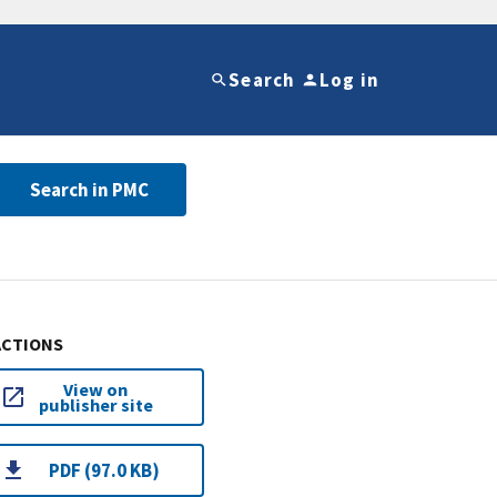
Search
Log in
Search in PMC
ACTIONS
View on
publisher site
PDF (97.0 KB)