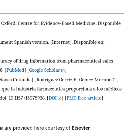
Oxford: Centre for Evidence-Based Medicine. Disponible
ment Spanish version. [Internet]. Disponible en:
accuracy of drug information from pharmaceutical sales
8.
[
PubMed
] [
Google Scholar
]
 Navas Cutanda J., Rodríguez Górriz E., Gómez Moruno C.,
a que la industria farmacéutica proporciona a los médicos
doi: 10.1157/13075926.
[
DOI
] [
PMC free article
]
ia are provided here courtesy of
Elsevier