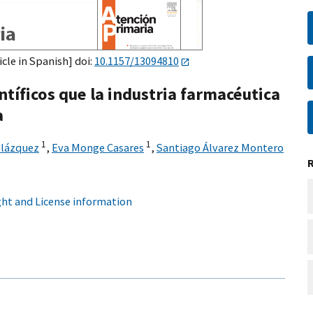
icle in Spanish] doi:
10.1157/13094810
entíficos que la industria farmacéutica
a
1
1
Blázquez
,
Eva Monge Casares
,
Santiago Álvarez Montero
ht and License information