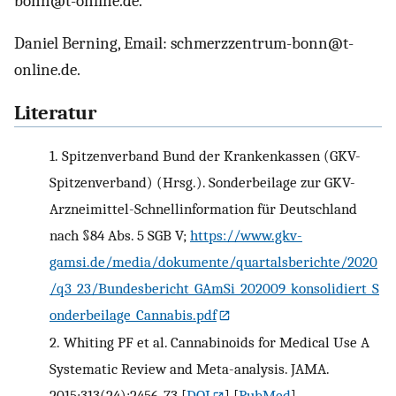
bonn@t-online.de.
Daniel Berning, Email: schmerzzentrum-bonn@t-
online.de.
Literatur
1.
Spitzenverband Bund der Krankenkassen (GKV-
Spitzenverband) (Hrsg.). Sonderbeilage zur GKV-
Arzneimittel-Schnellinformation für Deutschland
nach §84 Abs. 5 SGB V;
https://www.gkv-
gamsi.de/media/dokumente/quartalsberichte/2020
/q3_23/Bundesbericht_GAmSi_202009_konsolidiert_S
onderbeilage_Cannabis.pdf
2.
Whiting PF et al. Cannabinoids for Medical Use A
Systematic Review and Meta-analysis. JAMA.
2015;313(24):2456-73
[
DOI
] [
PubMed
]