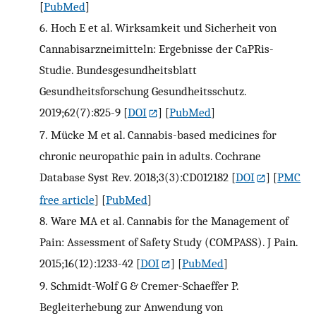
[
PubMed
]
6.
Hoch E et al. Wirksamkeit und Sicherheit von
Cannabisarzneimitteln: Ergebnisse der CaPRis-
Studie. Bundesgesundheitsblatt
Gesundheitsforschung Gesundheitsschutz.
2019;62(7):825-9
[
DOI
] [
PubMed
]
7.
Mücke M et al. Cannabis-based medicines for
chronic neuropathic pain in adults. Cochrane
Database Syst Rev. 2018;3(3):CD012182
[
DOI
] [
PMC
free article
] [
PubMed
]
8.
Ware MA et al. Cannabis for the Management of
Pain: Assessment of Safety Study (COMPASS). J Pain.
2015;16(12):1233-42
[
DOI
] [
PubMed
]
9.
Schmidt-Wolf G & Cremer-Schaeffer P.
Begleiterhebung zur Anwendung von