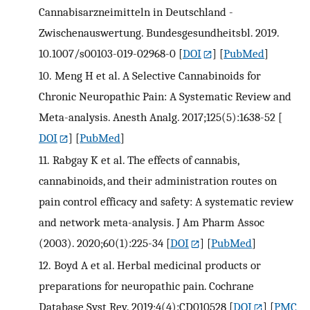
Cannabisarzneimitteln in Deutschland -
Zwischenauswertung. Bundesgesundheitsbl. 2019.
10.1007/s00103-019-02968-0
[
DOI
] [
PubMed
]
10.
Meng H et al. A Selective Cannabinoids for
Chronic Neuropathic Pain: A Systematic Review and
Meta-analysis. Anesth Analg. 2017;125(5):1638-52
[
DOI
] [
PubMed
]
11.
Rabgay K et al. The effects of cannabis,
cannabinoids, and their administration routes on
pain control efficacy and safety: A systematic review
and network meta-analysis. J Am Pharm Assoc
(2003). 2020;60(1):225-34
[
DOI
] [
PubMed
]
12.
Boyd A et al. Herbal medicinal products or
preparations for neuropathic pain. Cochrane
Database Syst Rev. 2019;4(4):CD010528
[
DOI
] [
PMC