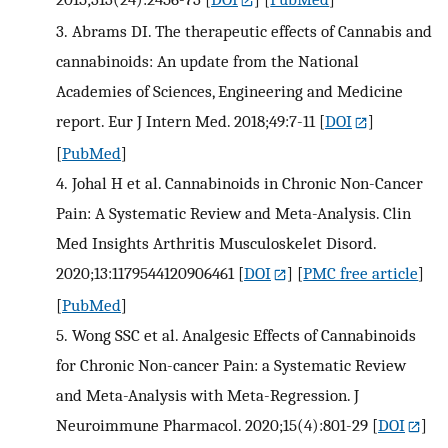
3.
Abrams DI. The therapeutic effects of Cannabis and
cannabinoids: An update from the National
Academies of Sciences, Engineering and Medicine
report. Eur J Intern Med. 2018;49:7-11
[
DOI
]
[
PubMed
]
4.
Johal H et al. Cannabinoids in Chronic Non-Cancer
Pain: A Systematic Review and Meta-Analysis. Clin
Med Insights Arthritis Musculoskelet Disord.
2020;13:1179544120906461
[
DOI
] [
PMC free article
]
[
PubMed
]
5.
Wong SSC et al. Analgesic Effects of Cannabinoids
for Chronic Non-cancer Pain: a Systematic Review
and Meta-Analysis with Meta-Regression. J
Neuroimmune Pharmacol. 2020;15(4):801-29
[
DOI
]