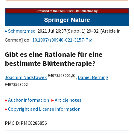
Schmerzmed.
2021 Jul 26;37(Suppl 1):29–32. [Article in
German] doi:
10.1007/s00940-021-3157-7
Gibt es eine Rationale für eine
bestimmte Blütentherapie?
94073563001,
✉
Joachim Nadstawek
,
Daniel Berning
94073563002
Author information
Article notes
Copyright and License information
PMCID: PMC8286856