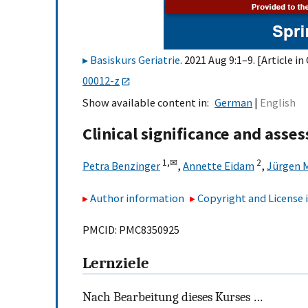
Basiskurs Geriatrie
. 2021 Aug 9:1–9. [Article i
00012-z
Show available content in
German
English
Clinical significance and asses
1,
✉
2
Petra Benzinger
,
Annette Eidam
,
Jürgen 
Author information
Copyright and License
PMCID: PMC8350925
Lernziele
Nach Bearbeitung dieses Kurses …