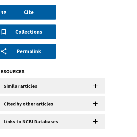
Cite
Collections
Permalink
RESOURCES
Similar articles
Cited by other articles
Links to NCBI Databases