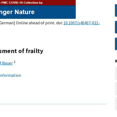
n German] Online ahead of print. doi:
10.1007/s40407-021-
sment of frailty
2
M Bauer
 information