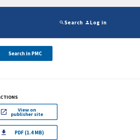
Search
Log in
Search in PMC
ACTIONS
View on
publisher site
PDF (1.4 MB)