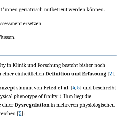
nt*innen geriatrisch mitbetreut werden können.
ssessment ersetzen.
lussen.
ty in Klinik und Forschung besteht bisher noch
h einer einheitlichen
Definition und Erfassung
[
2
].
onzept
stammt von
Fried et al.
[
4
,
5
] und beschreibt
ical phenotype of frailty“). Ihm liegt die
e einer
Dysregulation
in mehreren physiologischen
reichen [
5
]: