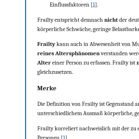
Einflussfaktoren [
1
].
Frailty entspricht demnach
nicht
der deu
körperliche Schwäche, geringe Belastbarkeit
Frailty
kann auch in Abwesenheit von Mul
reines Altersphänomen
verstanden werde
Alter
einer Person zu erfassen. Frailty ist
gleichzusetzen.
Merke
Die Definition von Frailty ist Gegenstand
unterschiedlichem Ausmaß körperliche, gei
Frailty korreliert nachweislich mit der z
Personen [
1
].