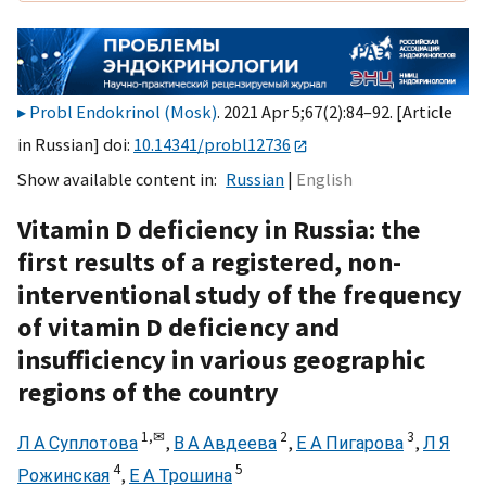
Probl Endokrinol (Mosk)
. 2021 Apr 5;67(2):84–92. [Article
in Russian] doi:
10.14341/probl12736
Show available content in
Russian
English
Vitamin D deficiency in Russia: the
first results of a registered, non-
interventional study of the frequency
of vitamin D deficiency and
insufficiency in various geographic
regions of the country
1,
✉
2
3
Л А Суплотова
,
В А Авдеева
,
Е А Пигарова
,
Л Я
4
5
Рожинская
,
Е А Трошина