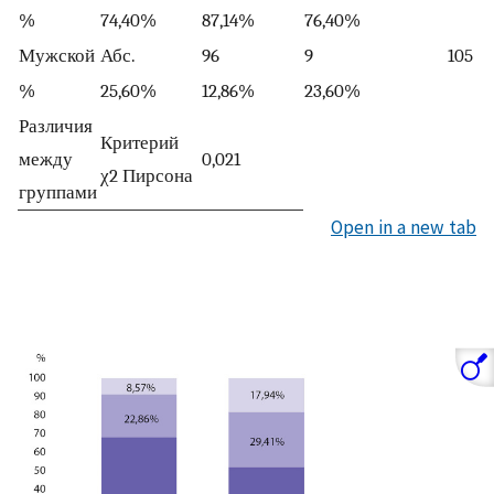
%
74,40%
87,14%
76,40%
Мужской
Абс.
96
9
105
%
25,60%
12,86%
23,60%
Различия
Критерий
между
0,021
χ2 Пирсона
группами
Open in a new tab