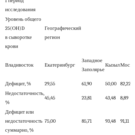
I период
исследования
Уровень общего
25(ОН)D
Географический
в сыворотке
регион
крови
Западное
Владивосток
Екатеринбург
Кызыл
Москв
Заполярье
Дефицит, %
29,55
61,90
50,00
82,22
Недостаточность,
45,45
23,81
43,48
8,89
%
Дефицит или
недостаточность
75,00
85,71
93,48
91,11
суммарно, %