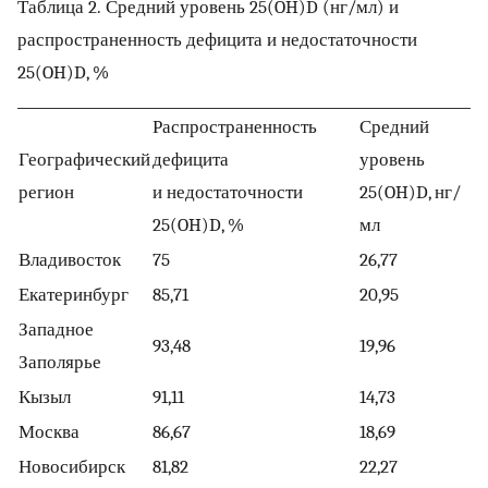
Таблица 2. Средний уровень 25(OH)D (нг/мл) и
распространенность дефицита и недостаточности
25(OH)D, %
Распространенность
Средний
Географический
дефицита
уровень
регион
и недостаточности
25(OH)D, нг/
25(OH)D, %
мл
Владивосток
75
26,77
Екатеринбург
85,71
20,95
Западное
93,48
19,96
Заполярье
Кызыл
91,11
14,73
Москва
86,67
18,69
Новосибирск
81,82
22,27