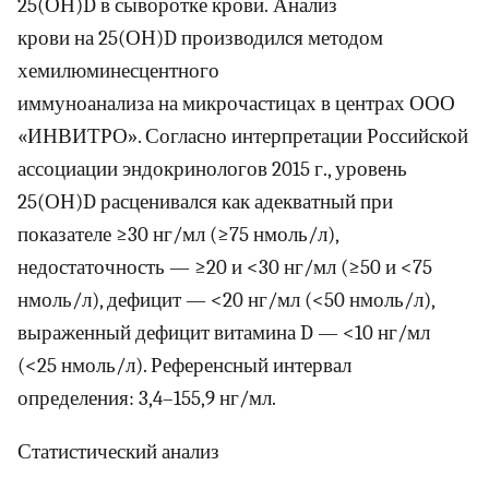
25(ОН)D в сыворотке крови. Анализ
крови на 25(ОН)D производился методом
хемилюминесцентного
иммуноанализа на микрочастицах в центрах ООО
«ИНВИТРО». Согласно интерпретации Российской
ассоциации эндокринологов 2015 г., уровень
25(ОН)D расценивался как адекватный при
показателе ≥30 нг/мл (≥75 нмоль/л),
недостаточность — ≥20 и <30 нг/мл (≥50 и <75
нмоль/л), дефицит — <20 нг/мл (<50 нмоль/л),
выраженный дефицит витамина D — <10 нг/мл
(<25 нмоль/л). Референсный интервал
определения: 3,4–155,9 нг/мл.
Статистический анализ