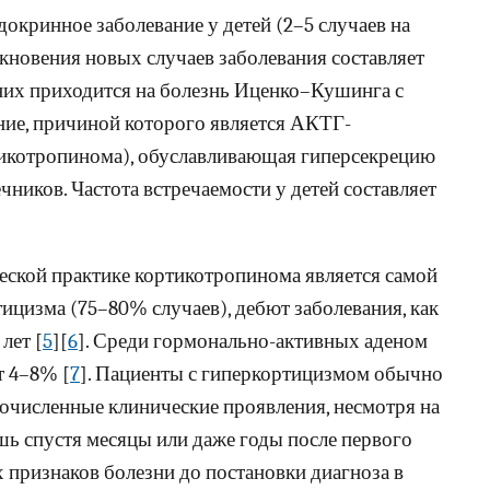
кринное заболевание у детей (2–5 случаев на
никновения новых случаев заболевания составляет
з них приходится на болезнь Иценко–Кушинга с
ние, причиной которого является АКТГ-
икотропинома), обуславливающая гиперсекрецию
ников. Частота встречаемости у детей составляет
ической практике кортикотропинома является самой
ицизма (75–80% случаев), дебют заболевания, как
лет [
5
][
6
]. Среди гормонально-активных аденом
т 4–8% [
7
]. Пациенты с гиперкортицизмом обычно
очисленные клинические проявления, несмотря на
ишь спустя месяцы или даже годы после первого
 признаков болезни до постановки диагноза в