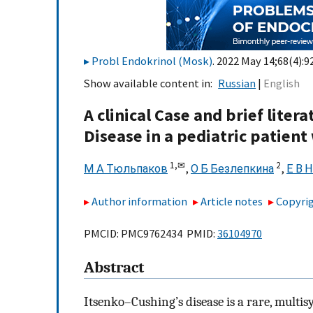
Probl Endokrinol (Mosk)
. 2022 May 14;68(4):9
Show available content in
Russian
English
A clinical Case and brief liter
Disease in a pediatric patient
1,
✉
2
М А Тюльпаков
,
О Б Безлепкина
,
Е В 
Author information
Article notes
Copyrig
PMCID: PMC9762434 PMID:
36104970
Abstract
Itsenko–Cushing’s disease is a rare, multis