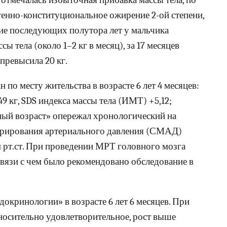
а отмечалась избыточная прибавка массы тела, по
генно-конституциональное ожирение 2-ой степени,
ие последующих полутора лет у мальчика
 тела (около 1–2 кг в месяц), за 17 месяцев
превысила 20 кг.
по месту жительства в возрасте 6 лет 4 месяцев:
а 49 кг, SDS индекса массы тела (ИМТ) +5,12;
ный возраст» опережал хронологический на
орирования артериального давления (СМАД)
 рт.ст. При проведении МРТ головного мозга
связи с чем было рекомендовано обследование в
кринологии» в возрасте 6 лет 6 месяцев. При
носительно удовлетворительное, рост выше