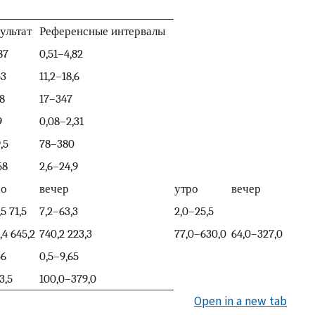
ультат
Референсные интервалы
87
0,51–4,82
53
11,2–18,6
,8
17–347
9
0,08–2,31
,5
78–380
58
2,6–24,9
ро
вечер
утро
вечер
,5 71,5
7,2–63,3
2,0–25,5
,4 645,2
740,2 223,3
77,0–630,0
64,0–327,0
56
0,5–9,65
3,5
100,0–379,0
Open in a new tab