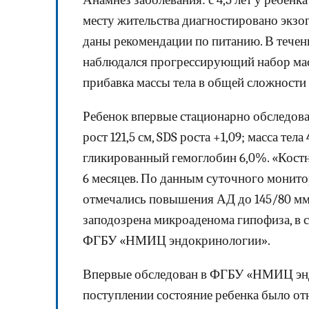
Анамнез заболевания: с 4,5 лет у ребенк
месту жительства диагностировано экзо
даны рекомендации по питанию. В течен
наблюдался прогрессирующий набор массы
прибавка массы тела в общей сложности 
Ребенок впервые стационарно обследован 
рост 121,5 см, SDS роста +1,09; масса тел
гликированный гемоглобин 6,0%. «Кост
6 месяцев. По данным суточного монит
отмечались повышения АД до 145/80 мм
заподозрена микроаденома гипофиза, в 
ФГБУ «НМИЦ эндокринологии».
Впервые обследован в ФГБУ «НМИЦ эндо
поступлении состояние ребенка было от