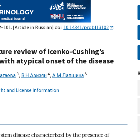
2–101. [Article in Russian] doi:
10.14341/probl13102
ature review of Icenko-Cushing’s
 with atypical onset of the disease
3
4
5
Нагаева
,
В Н Азизян
,
А М Лапшина
ht and License information
ystem disease characterized by the presence of