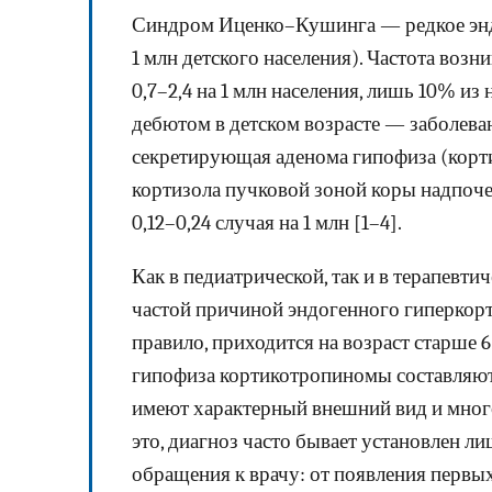
Синдром Иценко–Кушинга — редкое эндо
1 млн детского населения). Частота воз
0,7–2,4 на 1 млн населения, лишь 10% и
дебютом в детском возрасте — заболева
секретирующая аденома гипофиза (корт
кортизола пучковой зоной коры надпочеч
0,12–0,24 случая на 1 млн [1–4].
Как в педиатрической, так и в терапевт
частой причиной эндогенного гиперкорт
правило, приходится на возраст старше 6 
гипофиза кортикотропиномы составляю
имеют характерный внешний вид и мног
это, диагноз часто бывает установлен л
обращения к врачу: от появления первых