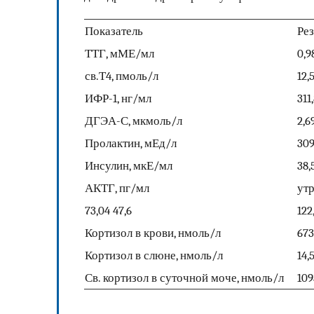
Показатель
Рез
ТТГ, мМЕ/мл
0,9
св.Т4, пмоль/л
12,
ИФР-1, нг/мл
311
ДГЭА-С, мкмоль/л
2,6
Пролактин, мЕд/л
309
Инсулин, мкЕ/мл
38,
АКТГ, пг/мл
ут
73,04 47,6
122
Кортизол в крови, нмоль/л
673
Кортизол в слюне, нмоль/л
14,
Св. кортизол в суточной моче, нмоль/л
109