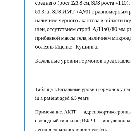
среднего (рост 123,8 см, SDS роста +1,10
53,3 кг, SDS ИМТ +4,93) с равномерным
наличием черного акантоза в области п
шеи, отсутствием стрий. АД 140/80 мм рт
прибавкой массы тела, наличием микроа
болезнь Иценко–Кушинга.
Базальные уровни гормонов представлены
Таблица 1. Базальные уровни гормонов у пацие
in a patient aged 6.5 years
Примечание. АКТГ — адренокортикотропны
свободный тироксин; ИФР-1 — инсулинопод
дегидроэпиандростерон-сульфат.