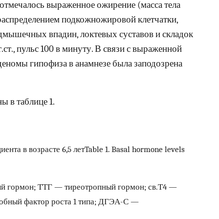
), отмечалось выраженное ожирение (масса тела
 распределением подкожножировой клетчатки,
одмышечных впадин, локтевых суставов и складок
.ст., пульс 100 в минуту. В связи с выраженной
деномы гипофиза в анамнезе была заподозрена
 в таблице 1.
нта в возрасте 6,5 летTable 1. Basal hormone levels
й гормон; ТТГ — тиреотропный гормон; св.Т4 —
обный фактор роста 1 типа; ДГЭА-С —