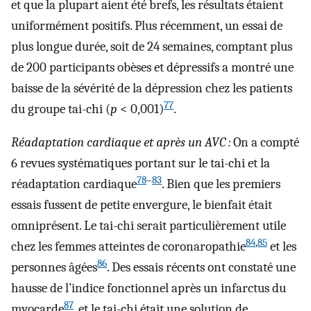
et que la plupart aient été brefs, les résultats étaient
uniformément positifs. Plus récemment, un essai de
plus longue durée, soit de 24 semaines, comptant plus
de 200 participants obèses et dépressifs a montré une
baisse de la sévérité de la dépression chez les patients
77
du groupe tai-chi (
p
< 0,001)
.
Réadaptation cardiaque et après un AVC :
On a compté
6 revues systématiques portant sur le tai-chi et la
78
–
83
réadaptation cardiaque
. Bien que les premiers
essais fussent de petite envergure, le bienfait était
omniprésent. Le tai-chi serait particulièrement utile
84
,
85
chez les femmes atteintes de coronaropathie
et les
86
personnes âgées
. Des essais récents ont constaté une
hausse de l’indice fonctionnel après un infarctus du
87
myocarde
, et le tai-chi était une solution de