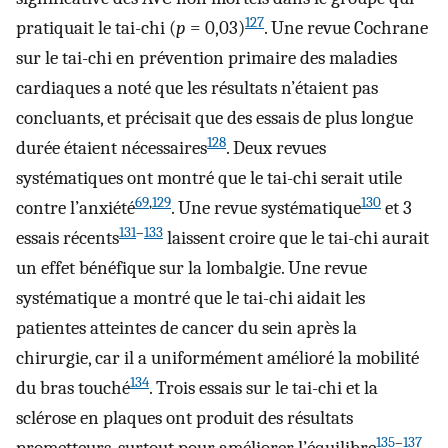
127
pratiquait le tai-chi (
p
= 0,03)
. Une revue Cochrane
sur le tai-chi en prévention primaire des maladies
cardiaques a noté que les résultats n’étaient pas
concluants, et précisait que des essais de plus longue
128
durée étaient nécessaires
. Deux revues
systématiques ont montré que le tai-chi serait utile
69
,
129
130
contre l’anxiété
. Une revue systématique
et 3
131
–
133
essais récents
laissent croire que le tai-chi aurait
un effet bénéfique sur la lombalgie. Une revue
systématique a montré que le tai-chi aidait les
patientes atteintes de cancer du sein après la
chirurgie, car il a uniformément amélioré la mobilité
134
du bras touché
. Trois essais sur le tai-chi et la
sclérose en plaques ont produit des résultats
135
–
137