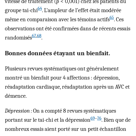
vitesse de traitement (
p
< 0,001) chez les patients du
64
groupe tai-chi
. L’ampleur de l’effet était modérée
65
même en comparaison avec les témoins actifs
. Ces
observations ont été confirmées dans de récents essais
67
,
68
randomisés
.
Bonnes données étayant un bienfait.
Plusieurs revues systématiques ont généralement
montré un bienfait pour 4 affections : dépression,
réadaptation cardiaque, réadaptation après un AVC et
démence.
Dépression :
On a compté 8 revues systématiques
69
–
76
portant sur le tai-chi et la dépression
. Bien que de
nombreux essais aient porté sur un petit échantillon