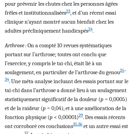
pour prévenir les chutes chez les personnes âgées
23
frêles et institutionnalisées
, et d’un récent essai
clinique n’ayant montré aucun bienfait chez les
24
adultes précliniquement handicapés
.
Arthrose :
On a compté 10 revues systématiques
portant sur l’arthrose; toutes ont conclu que
l’exercice, y compris le tai-chi, était lié à un
25
–
soulagement, en particulier de l’arthrose du genou
34
. Une méta-analyse incluant des essais portant sur le
tai-chi dans l’arthrose a donné lieu à un soulagement
statistiquement significatif de la douleur (
p
= 0,0005)
et de la raideur (
p
= 0,04), et à une amélioration de la
29
fonction physique (
p
< 0,00001)
. Des essais récents
35
,
36
ont corroboré ces conclusions
et un autre essai est
37