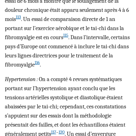
essai de 6 mois a montré que le soulagement de la
douleur chronique était apparu seulement après 4 à 6
113
mois
. Un essai de comparaison directe de 1 an
portant sur l’exercice aérobique et le tai-chi dans la
115
fibromyalgie est en cours
. Dans l’intervalle, certains
pays d’Europe ont commencé à inclure le tai-chi dans
leurs lignes directrices pour le traitement de la
116
fibromyalgie
.
Hypertension :
On a compté 4 revues systématiques
portant sur l’hypertension ayant conclu que les
tensions artérielles systolique et diastolique étaient
abaissées par le tai-chi; cependant, ces constatations
s’appuient sur des essais dont la méthodologie
présentait des failles, et dont les échantillons étaient
117
–
120
généralement petits
. Un essai d’envergure