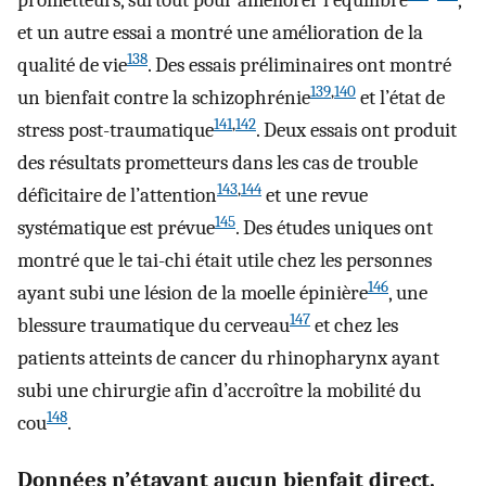
prometteurs, surtout pour améliorer l’équilibre
,
et un autre essai a montré une amélioration de la
138
qualité de vie
. Des essais préliminaires ont montré
139
,
140
un bienfait contre la schizophrénie
et l’état de
141
,
142
stress post-traumatique
. Deux essais ont produit
des résultats prometteurs dans les cas de trouble
143
,
144
déficitaire de l’attention
et une revue
145
systématique est prévue
. Des études uniques ont
montré que le tai-chi était utile chez les personnes
146
ayant subi une lésion de la moelle épinière
, une
147
blessure traumatique du cerveau
et chez les
patients atteints de cancer du rhinopharynx ayant
subi une chirurgie afin d’accroître la mobilité du
148
cou
.
Données n’étayant aucun bienfait direct.